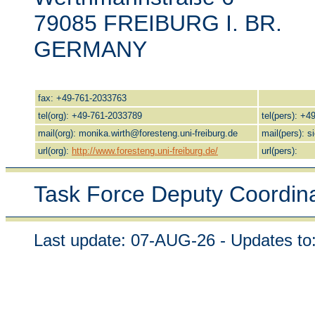
79085 FREIBURG I. BR.
GERMANY
fax: +49-761-2033763
tel(org): +49-761-2033789
tel(pers): +
mail(org): monika.wirth@foresteng.uni-freiburg.de
mail(pers): 
url(org):
http://www.foresteng.uni-freiburg.de/
url(pers):
Task Force Deputy Coordin
Last update: 07-AUG-26 - Updates to